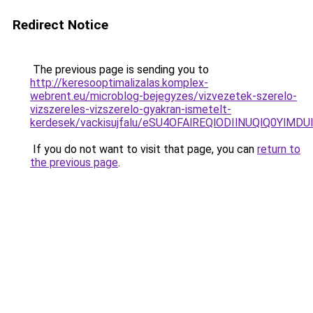
Redirect Notice
The previous page is sending you to
http://keresooptimalizalas.komplex-
webrent.eu/microblog-bejegyzes/vizvezetek-szerelo-
vizszereles-vizszerelo-gyakran-ismetelt-
kerdesek/vackisujfalu/eSU4OFAlREQlODIlNUQlQ0Y
If you do not want to visit that page, you can
return to
the previous page
.