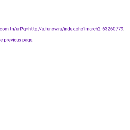
com.tn/url?q=http://a.funow.ru/index.php?march2-63260779
.
he previous page
.